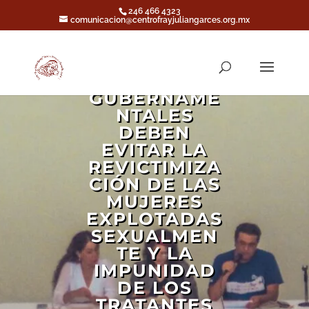
246 466 4323
comunicacion@centrofrayjuliangarces.org.mx
LAS
ACCIONES
GUBERNAME
NTALES
DEBEN
EVITAR LA
REVICTIMIZA
CIÓN DE LAS
MUJERES
EXPLOTADAS
SEXUALMEN
TE Y LA
IMPUNIDAD
DE LOS
TRATANTES