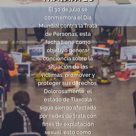
El 30 de julio se
conmemora el Día
Mundial contra la Trata
de Personas, esta
fecha tiene como
objetivo generar
conciencia sobre la
situación de las
víctimas, promover y
proteger sus derechos.
Dolorosamente, el
estado de Tlaxcala
sigue siendo afectado
por redes de trata con
fines de explotación
sexual, esto como