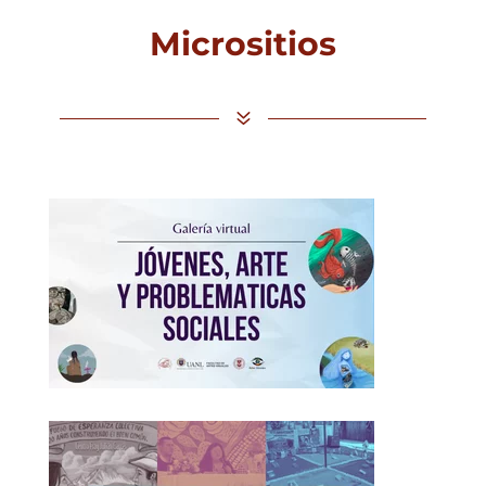
Micrositios
7