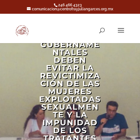
246 466 4323
comunicacion@centrofrayjuliangarces.org.mx
LAS
ACCIONES
GUBERNAME
NTALES
DEBEN
EVITAR LA
REVICTIMIZA
CIÓN DE LAS
MUJERES
EXPLOTADAS
SEXUALMEN
TE Y LA
IMPUNIDAD
DE LOS
TRATANTES