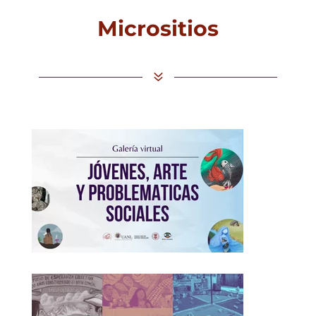
Micrositios
7