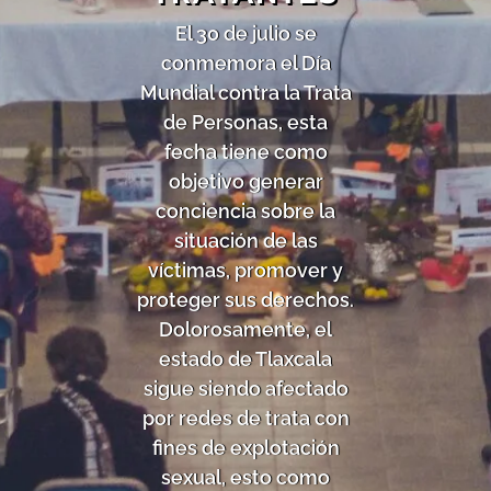
El 30 de julio se
conmemora el Día
Mundial contra la Trata
de Personas, esta
fecha tiene como
objetivo generar
conciencia sobre la
situación de las
víctimas, promover y
proteger sus derechos.
Dolorosamente, el
estado de Tlaxcala
sigue siendo afectado
por redes de trata con
fines de explotación
sexual, esto como