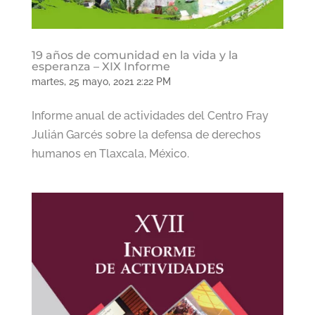
19 años de comunidad en la vida y la
esperanza – XIX Informe
martes, 25 mayo, 2021 2:22 PM
Informe anual de actividades del Centro Fray
Julián Garcés sobre la defensa de derechos
humanos en Tlaxcala, México.