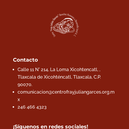
Contacto
Calle 11 N° 214, La Loma Xicohtencatl, ,
Tlaxcala de Xicohténcatl, Tlaxcala,
C.P.
90070.
comunicacion@centrofrayjuliangarces.org.m
x
246 466 4323
¡Síguenos en redes sociales!