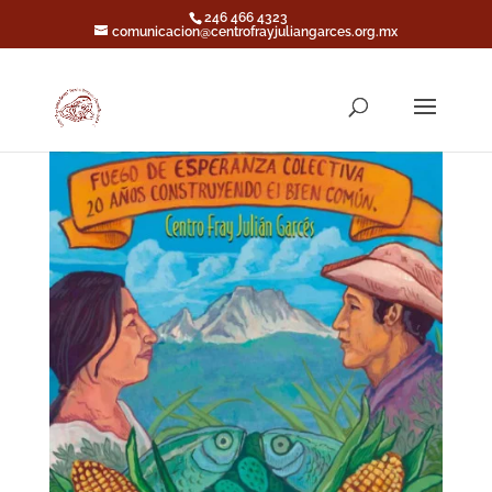
246 466 4323
comunicacion@centrofrayjuliangarces.org.mx