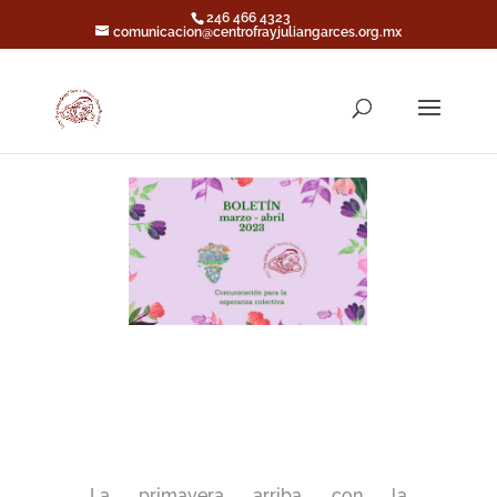
246 466 4323
comunicacion@centrofrayjuliangarces.org.mx
La primavera arriba con la