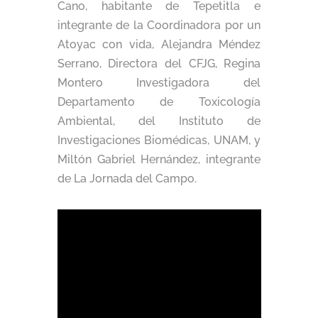
Cano, habitante de Tepetitla e
integrante de la Coordinadora por un
Atoyac con vida, Alejandra Méndez
Serrano, Directora del CFJG, Regina
Montero Investigadora del
Departamento de Toxicología
Ambiental, del Instituto de
Investigaciones Biomédicas, UNAM, y
Miltón Gabriel Hernández, integrante
de La Jornada del Campo.