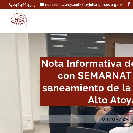
246 466 4323
comunicacion@centrofrayjuliangarces.org.mx
Nota Informativa d
con SEMARNAT 
saneamiento de la
Alto Ato
03/05/25