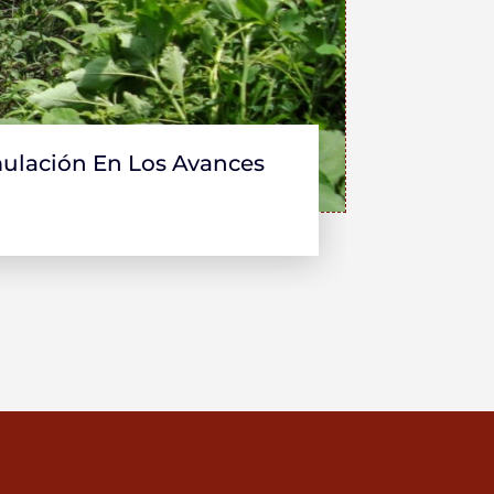
ulación En Los Avances
El Incre
Resultad