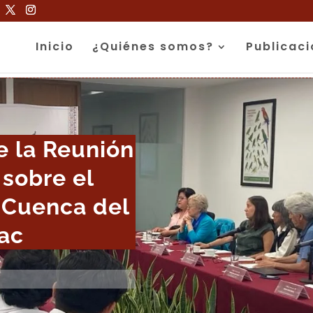
Inicio
¿Quiénes somos?
Publicac
e la Reunión
sobre el
 Cuenca del
yac