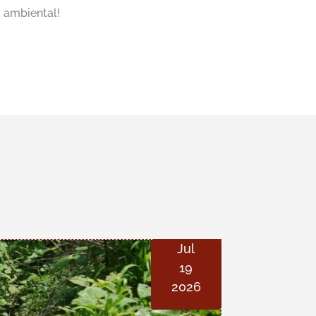
a ambiental!
Jul
19
2026