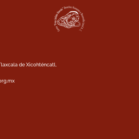
 Tlaxcala de Xicohténcatl,
org.mx