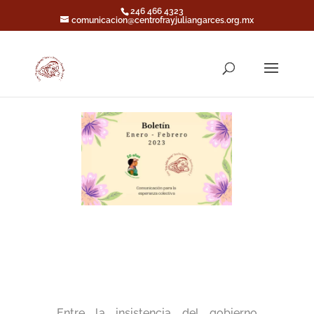
246 466 4323
comunicacion@centrofrayjuliangarces.org.mx
Entre la insistencia del gobierno