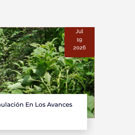
Jul
19
2026
ulación En Los Avances
El Incre
Resultad