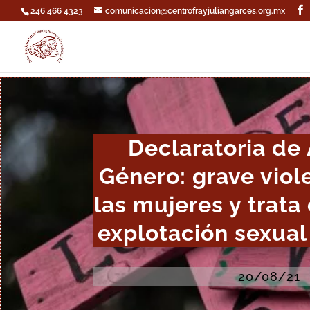
246 466 4323
comunicacion@centrofrayjuliangarces.org.mx
Declaratoria de 
Género: grave viol
las mujeres y trata
explotación sexual
20/08/21