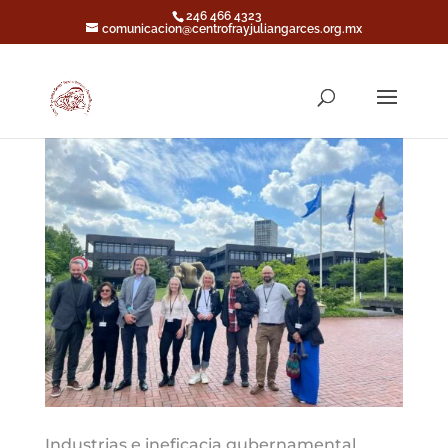
246 466 4323
comunicacion@centrofrayjuliangarces.org.mx
Industrias e ineficacia gubernamental,