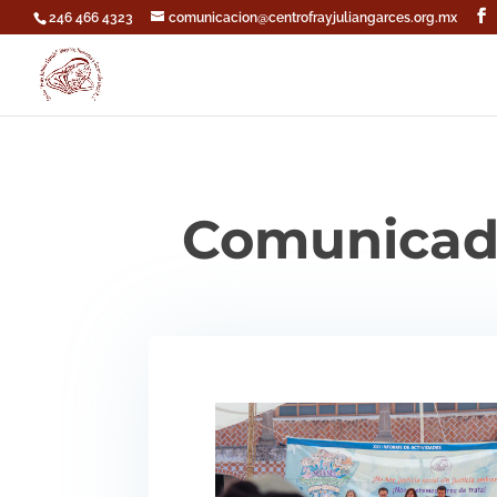
246 466 4323
comunicacion@centrofrayjuliangarces.org.mx
Comunicad