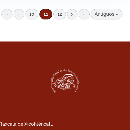
«
...
10
11
12
>
»
Antiguos »
 Tlaxcala de Xicohténcatl,